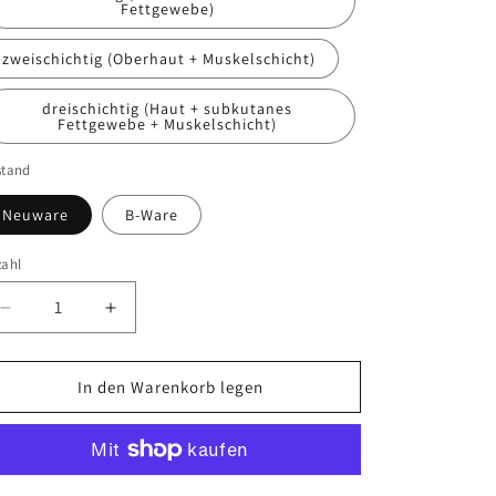
Fettgewebe)
zweischichtig (Oberhaut + Muskelschicht)
dreischichtig (Haut + subkutanes
Fettgewebe + Muskelschicht)
stand
Neuware
B-Ware
zahl
zahl
Verringere
Erhöhe
die
die
Menge
Menge
für
für
In den Warenkorb legen
Nahtkissen
Nahtkissen