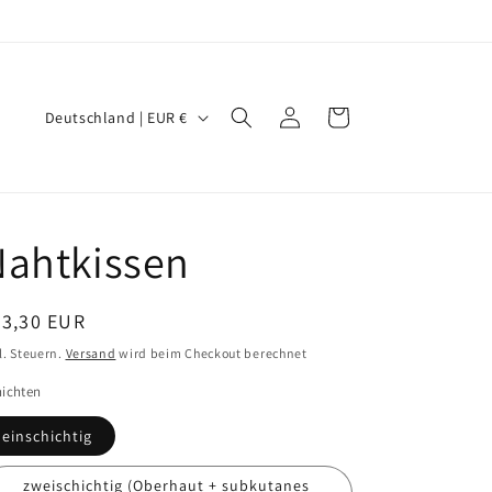
L
Einloggen
Warenkorb
Deutschland | EUR €
a
n
d
/
Nahtkissen
R
e
ormaler
33,30 EUR
g
eis
l. Steuern.
Versand
wird beim Checkout berechnet
i
ichten
o
einschichtig
n
zweischichtig (Oberhaut + subkutanes