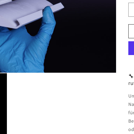
🔧
ru
Un
Na
fü
Be
od