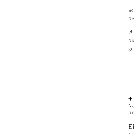

De

Ni
ge
➕ 
Na
pr
E