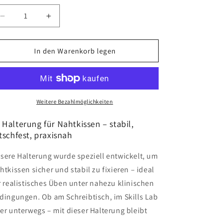
Verringere
Erhöhe
die
die
Menge
Menge
für
für
In den Warenkorb legen
Nahtkissenhalter
Nahtkissenhalter
Weitere Bezahlmöglichkeiten
 Halterung für Nahtkissen – stabil,
tschfest, praxisnah
sere Halterung wurde speziell entwickelt, um
htkissen sicher und stabil zu fixieren – ideal
r realistisches Üben unter nahezu klinischen
dingungen. Ob am Schreibtisch, im Skills Lab
er unterwegs – mit dieser Halterung bleibt