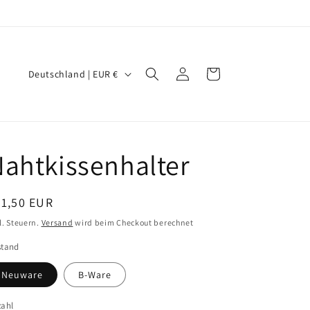
L
Einloggen
Warenkorb
Deutschland | EUR €
a
n
d
/
ahtkissenhalter
R
e
ormaler
21,50 EUR
g
eis
l. Steuern.
Versand
wird beim Checkout berechnet
i
stand
o
Neuware
B-Ware
n
zahl
zahl