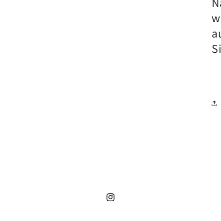
N
w
a
S
Instagram