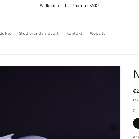
Willkommen bei PhantomsMD!
dukte
Studierendenrabatt
Kontakt
Website
N
N
€
Pr
Ink
Zu
An
An