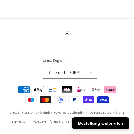
Instagram
Land/Region
Österreich | EUR €
Zahlungsmethoden
© 2026,
PhantomsMD GmbH
Powered by Shopify
Datenschutzerklärung
Impressum
Kontaktinformationen
Widerrufsrecht
AGB
Versand
Bestellung widerrufen